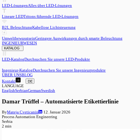
DE
English
EN
Serbian
SR
German
DE
Swedish
SV
LED
LED-Lösungen
Alles über LED-Lösungen
Lineare LED
Tritons führende LED-Lösungen
B2L Beleuchtung
Kabellose Lichtsteuerung
Umweltbewusstsein
Geringere Auswirkungen durch smarte Beleu
INGENIEURWESEN
KATALOG
LED-Katalog
Durchsuchen Sie unsere LED-Produkte
Ingenieur-Katalog
Durchsuchen Sie unsere Ingenieurprodukte
ÜBER UNS
BLOG
Kontakt
DE