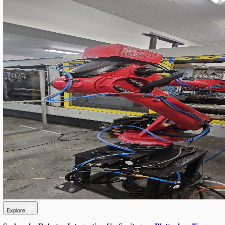
unterschiedlicher Typen, Größen und Durchmesser mit gleichble
Qualität und Präzision zu etikettieren.
PRODUCTS USED
Eingesetzte Technologien
• Etikettierköpfe der Triton LH-Serie
• Doppelte Etikettierstation (Front- und Körperetikett)
• Automatischer Sammeltisch
• Integrierte Steuerungs- und Sicherheitssysteme
Automatisiertes Doppelkopf-Etikettiersystem
:
Auf der Maschine wurden Etikettierköpfe der LH-Serie der Marke
installiert, die eine präzise, gleichmäßige und reproduzierbare
Etikettenapplikation gewährleisten.
Die Doppelkopf-Konfiguration ermöglicht das gleichzeitige Auf
Front- und Körperetikett, was die Produktionsgeschwindigkeit er
einheitliches Erscheinungsbild sicherstellt.