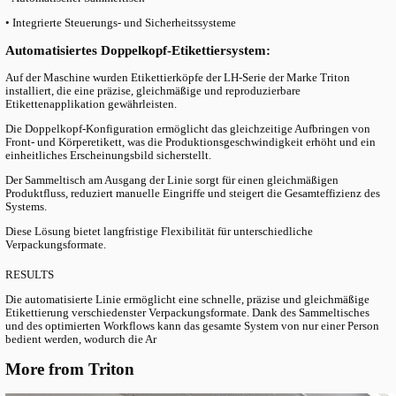
Produkthandhabung und einen möglichst geringen manuellen A
gewährleisten – bei gleichzeitig kompakter und benutzerfreundli
Bedienung.
Ein zentrales Ziel war es außerdem, dass die gesamte Linie von n
Bediener gesteuert werden kann.
THE SOLUTION
Die Lösung
Eine vollautomatisierte Etikettierlinie, entwickelt für maximale F
einfache Bedienung und hohe Produktivität.
Es wurde eine automatische Linie mit einem Sammeltisch am Au
installiert, der die Produkthandhabung erleichtert und den Betri
durch nur einen Bediener ermöglicht.
Die Maschine ist mit zwei Etikettierköpfen ausgestattet: einem fü
Frontetikett und einem weiteren für das Körperetikett, das auf Gl
Flaschen aufgebracht wird.
Diese Konfiguration erlaubt es dem Produzenten, Verpackungen