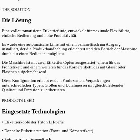
Table of content
Project Overview
The Challenge
The Solution
Products Used
R
Das Projekt umfasst die Automatisierung der Etikettierung versc
Verpackungsarten für einen Trüffelproduzenten.
THE CHALLENGE
Die Herausforderung
Der Produzent benötigte eine flexible und effiziente Lösung zur 
von Verpackungen unterschiedlicher Typen, Größen und Durchme
Das System musste eine hohe Etikettiergenauigkeit, eine einfach