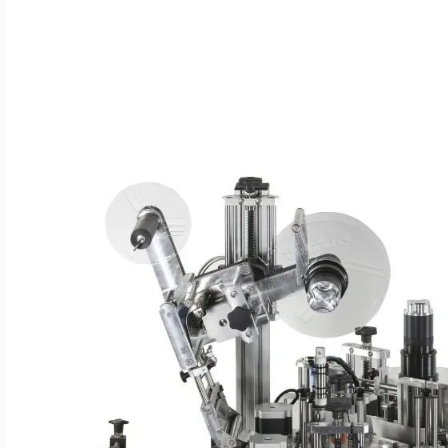
LANGUAGE
English
Serbian
German
Swedish
Damar Trüffel – Automatisierte Etikettierli
By
Mateja Cveticanin
·
12. Januar 2026
Process Automation Engineering
Serbia
2 min