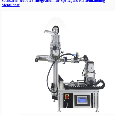
Der Sammeltisch am Ausgang der Linie sorgt für einen gleichmä
Produktfluss, reduziert manuelle Eingriffe und steigert die Gesam
Systems.
Diese Lösung bietet langfristige Flexibilität für unterschiedliche
Verpackungsformate.
RESULTS
Die automatisierte Linie ermöglicht eine schnelle, präzise und g
Etikettierung verschiedenster Verpackungsformate. Dank des Sa
und des optimierten Workflows kann das gesamte System von nur
bedient werden, wodurch die Ar
More from Triton