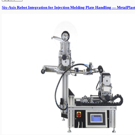
Dvoglava konfiguracija omogućava istovremeno nanošenje prednje
Akumulacioni sto na izlazu linije omogućava ravnomeran protok
Ovakva konfiguracija obezbeđuje dugoročnu fleksibilnost za razl
RESULTS
Automatizovana linija omogućava brzo, precizno i dosledno etike
rada. Proizvođ
More from Triton