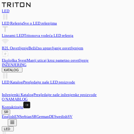
LED
LED Rešenja
Sve o LED rešenjima
Linearni LED
Tritonova vodeća LED rešenja
B2L Osvetljenje
Bežično upravljanje osvetljenjem
Ekološka Svest
Manji uticaj kroz pametno osvetljenje
INŽENJERING
KATALOG
LED Katalog
Pregledajte naše LED proizvode
Inženjerski Katalog
Pregledajte naše inženjerske proizvode
O NAMA
BLOG
Kontaktirajte