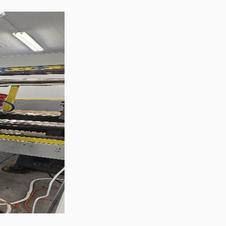
st, jednostavno rukovanje i visoku produktivnost.
 izlazu, koji olakšava rukovanje proizvodima i omogućava da maš
u etiketu i druga za etiketu koja se nanosi na telo tegle ili boce.
zličitih tipova, veličina i prečnika uz konstantan kvalitet i prec
 koje obezbeđuju precizno, konzistentno i ponovljivo nanošenje eti