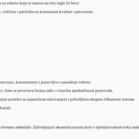
esults
balaže za proizvođača tartufa Damar Truffles.
etiranje ambalaže različitih tipova, veličina i prečnika.
dnostavno rukovanje proizvodima i minimalno manuelno angažovanje
e da se koristi sa samo jednim operaterom.