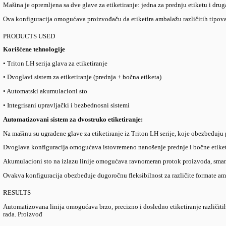
Table of content
Project Overview
The Challenge
The Solution
Products Used
R
Projekat obuhvata automatizaciju etiketiranja različitih vrsta am
THE CHALLENGE
Izazov
Proizvođaču je bilo potrebno fleksibilno i efikasno rešenje za etik
Sistem je morao da obezbedi visoku preciznost etiketiranja, je
Takođe, jedan od ključnih zahteva bio je da celokupna linija mož
THE SOLUTION