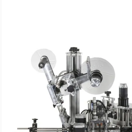
LANGUAGE
English
Serbian
German
Swedish
Damar Truffles – Automatizovana linija za etiketiranje
By
Mateja Cveticanin
·
12. januar 2026.
Process Automation Engineering
Serbia
2 min