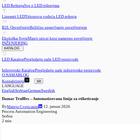
SR
English
EN
Serbian
SR
German
DE
Swedish
SV
LED
LED Rešenja
Sve o LED rešenjima
Linearni LED
Tritonova vodeća LED rešenja
B2L Osvetljenje
Bežično upravljanje osvetljenjem
Ekološka Svest
Manji uticaj kroz pametno osvetljenje
INŽENJERING
KATALOG
LED Katalog
Pregledajte naše LED proizvode
Inženjerski Katalog
Pregledajte naše inženjerske proizvode
O NAMA
BLOG
Kontaktirajte
SR