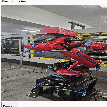
Rešenje
Automatizovana linija za etiketiranje dizajnirana za fleksibilno
Implementirana je automatska linija sa akumulacionim stolom na
Mašina je opremljena sa dve glave za etiketiranje: jedna za prednj
Ova konfiguracija omogućava proizvođaču da etiketira ambalažu ra
PRODUCTS USED
Korišćene tehnologije
• Triton LH serija glava za etiketiranje
• Dvoglavi sistem za etiketiranje (prednja + bočna etiketa)
• Automatski akumulacioni sto
• Integrisani upravljački i bezbednosni sistemi
Automatizovani sistem za dvostruko etiketiranje
:
Na mašinu su ugrađene glave za etiketiranje iz Triton LH serije,