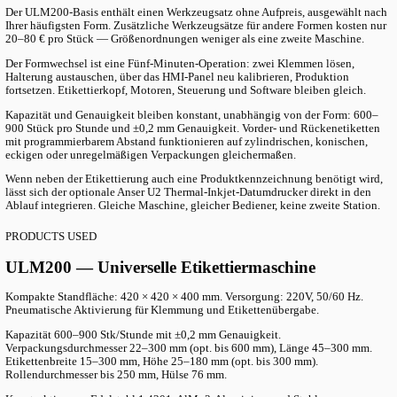
Wenn Ihre Produktionslinie mehr als eine
verarbeitet
Viele Hersteller haben von Beginn an gemischte Verpackungen 
Flaschen neben eckigen Behältern neben konischen Bechern, m
unregelmäßige Formen, die zur Marke gehören.
Standard-Etikettierer erzwingen eine Wahl: eine dedizierte Masc
langsame manuelle Etikettierung oder Kompromisse bei der Etiket
Jeder Weg bringt Reibung.
Drei spezialisierte Maschinen bedeuten rund dreimal so viel Stell
Bedienerschulung und Wartungsaufwand. Manuelle Etikettierung
für Prototypen, wird aber zum Engpass ab 200 Einheiten pro Stu
Viele kleine und mittelständische Hersteller verschieben die Ein
Verpackungsvarianten, weil jede neue Form eine weitere Kapitali
bedeuten würde. Das Ergebnis: weniger Flexibilität im Sortiment,
fordert.
THE SOLUTION
Modulare Werkzeuge — eine Plattform, je