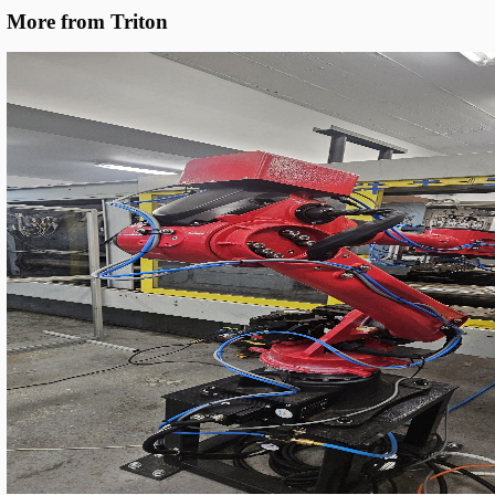
ULM200 — Universelle Etikettiermaschine
Kompakte Standfläche: 420 × 420 × 400 mm. Versorgung: 220V, 
Pneumatische Aktivierung für Klemmung und Etikettenübergabe
Kapazität 600–900 Stk/Stunde mit ±0,2 mm Genauigkeit.
Verpackungsdurchmesser 22–300 mm (opt. bis 600 mm), Länge
Etikettenbreite 15–300 mm, Höhe 25–180 mm (opt. bis 300 mm)
Rollendurchmesser bis 250 mm, Hülse 76 mm.
Konstruktion aus Edelstahl 1.4301, AlMg3-Aluminium und Stah
Gesamtgewicht ca. 60 kg. Servomotoren mit RV- und Planetenget
für sanfte, reproduzierbare Bewegung.
Steuerung: HMI-Panel mit gespeicherten Programmen. Der Bedie
zwischen Formen durch Auswahl des entsprechenden Programms
manuelle Neukalibrierung außer dem Werkzeugsatzwechsel.
ULM200 Universelle halbautomatische Etikettiermas
Werkzeugsätze — austauschbare Halterungen, abgestimmt auf di
Verpackungsform: zylindrisch, konisch, eckig und kundenspezif