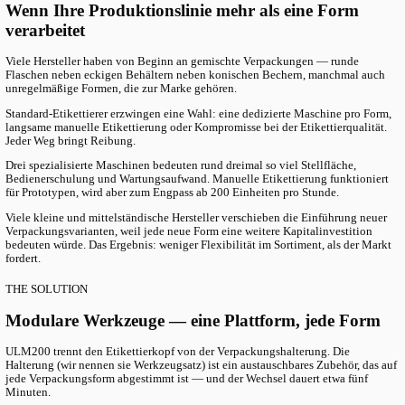
Table of content
Project Overview
The Challenge
The Solution
Products Used
R
Die meisten Etikettiermaschinen sind auf eine Form spezialisiert
Linie zylindrische, konische und eckige Verpackungen verarbeite
mehrere Maschinen. ULM200 geht anders vor: eine Plattform, au
Werkzeuge, jede Form.
THE CHALLENGE