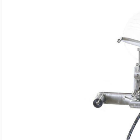
LANGUAGE
English
Serbian
German
Swedish
Eine Etikettiermaschine für jede Verpack
— Modularität mit ULM200
By
Mateja Cveticanin
·
20. Mai 2026
Process Automation Engineering
Serbien
4 min