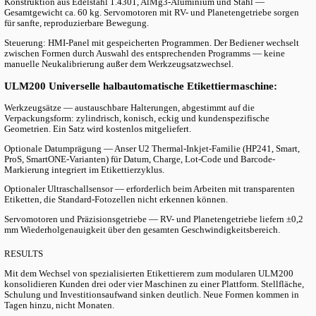
ULM200 trennt den Etikettierkopf von der Verpackungshalterun
Halterung (wir nennen sie Werkzeugsatz) ist ein austauschbares Z
jede Verpackungsform abgestimmt ist — und der Wechsel dauert 
Minuten.
Der ULM200-Basis enthält einen Werkzeugsatz ohne Aufpreis, a
Ihrer häufigsten Form. Zusätzliche Werkzeugsätze für andere For
20–80 € pro Stück — Größenordnungen weniger als eine zweite
Der Formwechsel ist eine Fünf-Minuten-Operation: zwei Klemme
Halterung austauschen, über das HMI-Panel neu kalibrieren, Pro
fortsetzen. Etikettierkopf, Motoren, Steuerung und Software blei
Kapazität und Genauigkeit bleiben konstant, unabhängig von de
900 Stück pro Stunde und ±0,2 mm Genauigkeit. Vorder- und Rü
mit programmierbarem Abstand funktionieren auf zylindrischen,
eckigen oder unregelmäßigen Verpackungen gleichermaßen.
Wenn neben der Etikettierung auch eine Produktkennzeichnung b
lässt sich der optionale Anser U2 Thermal-Inkjet-Datumdrucker d
Ablauf integrieren. Gleiche Maschine, gleicher Bediener, keine z
PRODUCTS USED