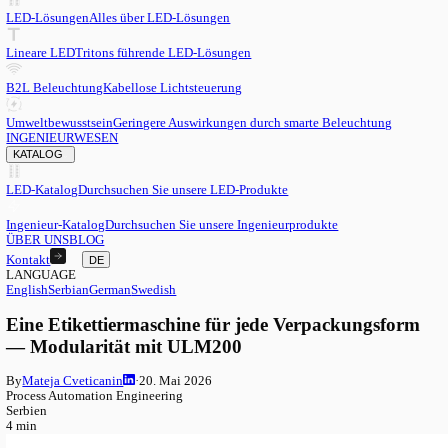
DE
English
EN
Serbian
SR
German
DE
Swedish
SV
LED
LED-Lösungen
Alles über LED-Lösungen
Lineare LED
Tritons führende LED-Lösungen
B2L Beleuchtung
Kabellose Lichtsteuerung
Umweltbewusstsein
Geringere Auswirkungen durch smarte Beleu
INGENIEURWESEN
KATALOG
LED-Katalog
Durchsuchen Sie unsere LED-Produkte
Ingenieur-Katalog
Durchsuchen Sie unsere Ingenieurprodukte
ÜBER UNS
BLOG
Kontakt
DE