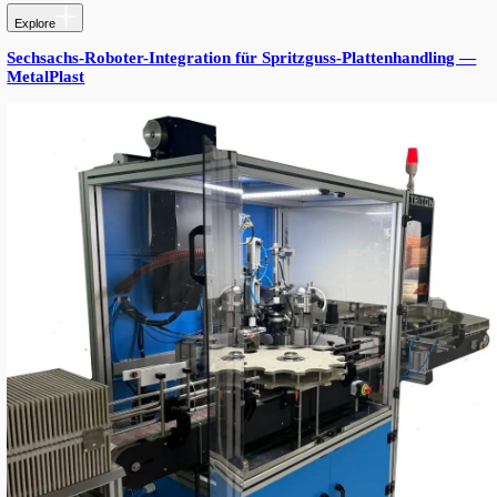
Geometrien. Ein Satz wird kostenlos mitgeliefert.
Optionale Datumprägung — Anser U2 Thermal-Inkjet-Familie (H
ProS, SmartONE-Varianten) für Datum, Charge, Lot-Code und Ba
Markierung integriert im Etikettierzyklus.
Optionaler Ultraschallsensor — erforderlich beim Arbeiten mit tr
Etiketten, die Standard-Fotozellen nicht erkennen können.
Servomotoren und Präzisionsgetriebe — RV- und Planetengetriebe
mm Wiederholgenauigkeit über den gesamten Geschwindigkeitsb
RESULTS
Mit dem Wechsel von spezialisierten Etikettierern zum modula
konsolidieren Kunden drei oder vier Maschinen zu einer Plattform
Schulung und Investitionsaufwand sinken deutlich. Neue Form
Tagen hinzu, nicht Monaten.
More from Triton