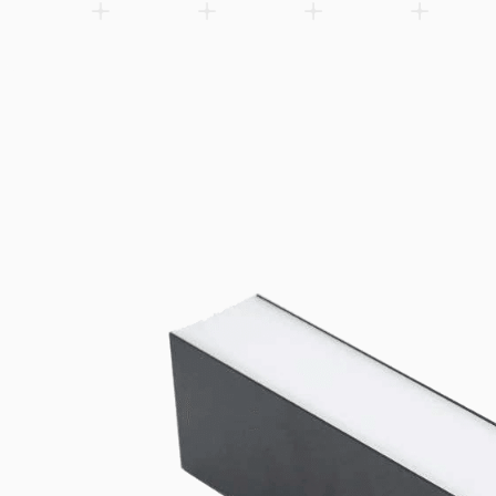
Univerzalan pribor za montažu i napajanje, kompatibilan sa Lit
linijskim svetiljkama. Završne kape (3-polne i 5-polne) obezbeđu
strukturnu montažu.
Dodaj u listu želja
Related products
Spare parts
Accessories
Downloads