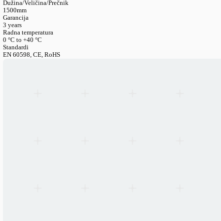
LANGUAGE
English
Serbian
German
Swedish
Katalog
>
Pribor I Rezervni Delovi
>
Nosaci Za Linijske Svetiljk
Montažni Setovi — Univerzalni Za Lito40 I SMP60
Linijski montažni setovi — Univerzalni za 
SMP60
Kataloški broj
LIN-CANOPY-3PIN
Dužina/Veličina/Prečnik
1500mm
Garancija
3 years
Radna temperatura
0 °C to +40 °C
Standardi
EN 60598, CE, RoHS