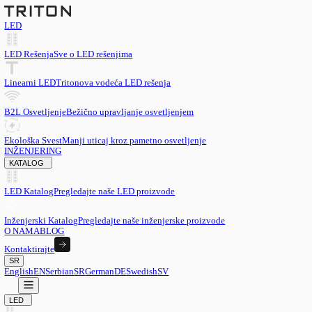
LED
LED Rešenja
Sve o LED rešenjima
Linearni LED
Tritonova vodeća LED rešenja
B2L Osvetljenje
Bežično upravljanje osvetljenjem
Ekološka Svest
Manji uticaj kroz pametno osvetljenje
INŽENJERING
KATALOG
LED Katalog
Pregledajte naše LED proizvode
Inženjerski Katalog
Pregledajte naše inženjerske proizvode
O NAMA
BLOG
Kontaktirajte