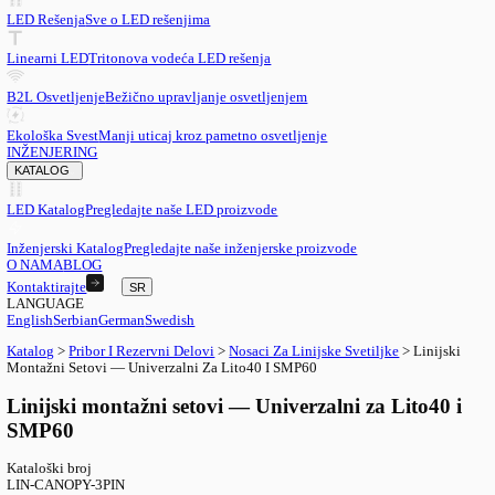
SR
English
EN
Serbian
SR
German
DE
Swedish
SV
LED
LED Rešenja
Sve o LED rešenjima
Linearni LED
Tritonova vodeća LED rešenja
B2L Osvetljenje
Bežično upravljanje osvetljenjem
Ekološka Svest
Manji uticaj kroz pametno osvetljenje
INŽENJERING
KATALOG
LED Katalog
Pregledajte naše LED proizvode
Inženjerski Katalog
Pregledajte naše inženjerske proizvode
O NAMA
BLOG
Kontaktirajte
SR