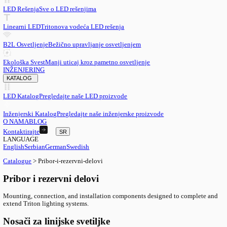
SR
English
EN
Serbian
SR
German
DE
Swedish
SV
LED
LED Rešenja
Sve o LED rešenjima
Linearni LED
Tritonova vodeća LED rešenja
B2L Osvetljenje
Bežično upravljanje osvetljenjem
Ekološka Svest
Manji uticaj kroz pametno osvetljenje
INŽENJERING
KATALOG
LED Katalog
Pregledajte naše LED proizvode
Inženjerski Katalog
Pregledajte naše inženjerske proizvode
O NAMA
BLOG
Kontaktirajte
SR