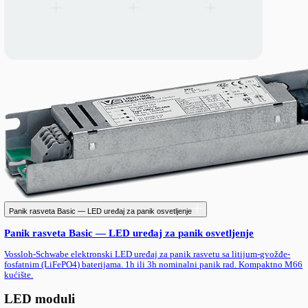
Panik rasveta Smart DALI2 — LED uređaj za panik osvetljenje
Panik rasveta Smart DALI2 — LED uređaj za panik o
Vossloh-Schwabe DALI2 uređaj za panik rasvetu sa samodijagno
62034) i litijum-gvožđe-fosfatnim baterijama. 1h ili 3h panik rad
(177×30×21mm).