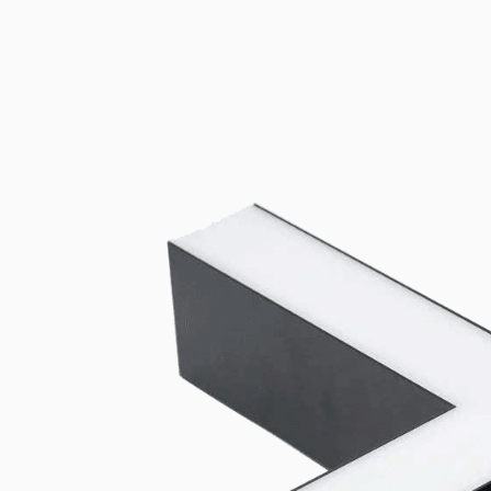
Linijski montažni setovi — Univerzalni za Lito40 i 
Univerzalan pribor za montažu i napajanje, kompatibilan sa Lit
linijskim svetiljkama. Završne kape (3-polne i 5-polne) obezbeđu
strukturnu montažu.
LED konektori
Pogledaj sve proizvode