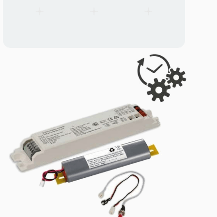
SMP60 spojnice i konektori
SMP60 spojnice i konektori
Geometrijski konektori za SMP60 linijsku svetiljku — omogućav
konfiguracije. Plug-in jednostavnost kao kod Lito40, sa profilo
širem SMP60 telu. Bez alata.
Rezervni delovi
Pogledaj sve proizvode