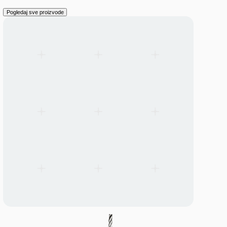
LANGUAGE
English
Serbian
German
Swedish
Catalogue
>
Pribor-i-rezervni-delovi
Pribor i rezervni delovi
Mounting, connection, and installation components designed to
extend Triton lighting systems.
Nosači za linijske svetiljke
Pogledaj sve proizvode