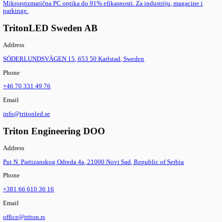
LED Line SMD Comfort-B 3R Gen. 3
LED Line SMD Comfort-B 3R Gen. 3
Vossloh-Schwabe LED ugradni modul (493x49x6,4mm) za integr
svetiljke. Do 209 lm/W efikasnost, 6 opcija radne struje (150-60
svetla (2700-6500K).
LED optika
Pogledaj sve proizvode