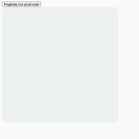
LED Line SMD W2 Comfort Gen. 2
LED Line SMD W2 Comfort Gen. 2
Vossloh-Schwabe kompaktni LED ugradni moduli u 5 dužina
(70/140/280/500/560mm) za kancelarije, prodavnice, nameštaj i T
Do 195 lm/W efikasnost.