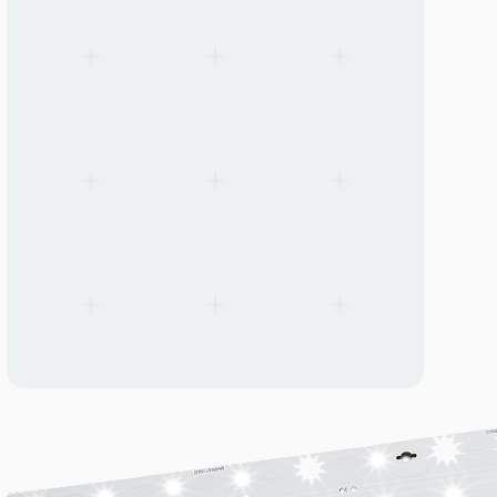
Konverzioni paket za panik rasvetu — LiFePO4 bater
Samostalni LiFePO4 baterijski paket za panik rasvetu — pretvar
LED svetiljke u panik režim pri nestanku struje. 6,4V 3200mAh 