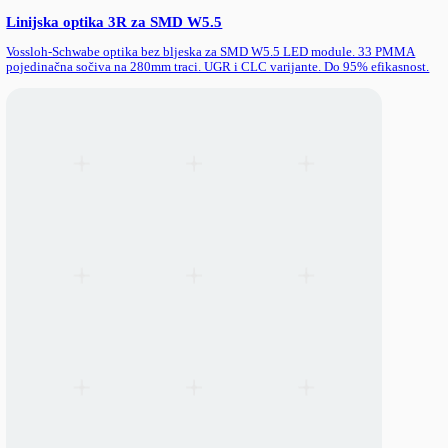
Vossloh-Schwabe LED ugradni moduli u 2 dužine (280mm / 566
kancelarije, prodavnice i T5/T8 retrofit. Do 204 lm/W efikasnost 
radne struje (150-700mA).