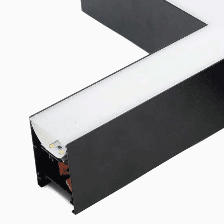
Lito40 spojnice i konektori
Lito40 spojnice i konektori
Geometrijski konektori za Lito40 linijsku svetiljku — omogućav
(90° ugao), T-oblik (3-smerni) i X-oblik (4-smerni krst) bez specij
Plug-in montaža bez alata.