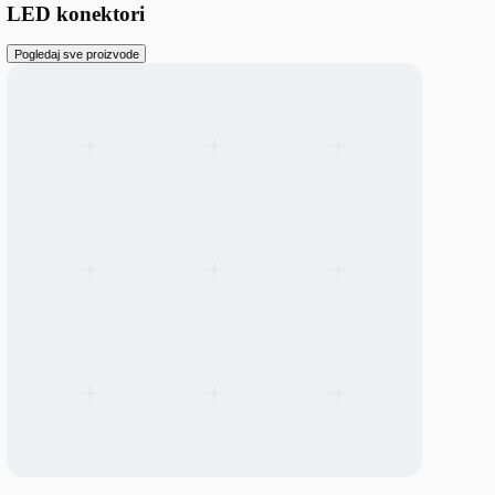
Linijski montažni setovi — Univerzalni za Lito40 i SMP60