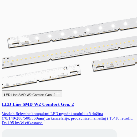
Konverzioni paket za panik rasvetu — LiFePO4 baterija