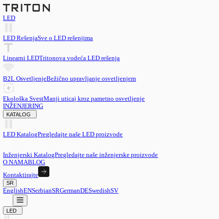
LED
LED Rešenja
Sve o LED rešenjima
Linearni LED
Tritonova vodeća LED rešenja
B2L Osvetljenje
Bežično upravljanje osvetljenjem
Ekološka Svest
Manji uticaj kroz pametno osvetljenje
INŽENJERING
KATALOG
LED Katalog
Pregledajte naše LED proizvode
Inženjerski Katalog
Pregledajte naše inženjerske proizvode
O NAMA
BLOG
Kontaktirajte