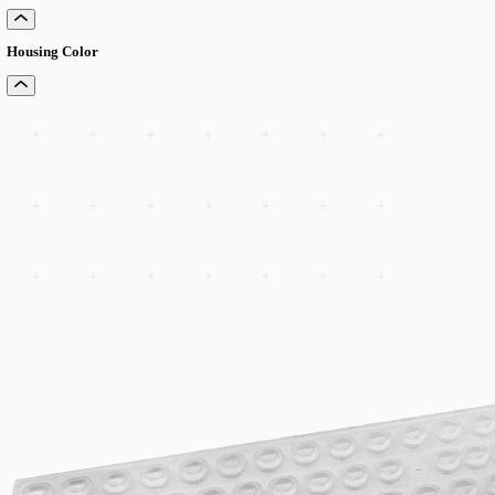
CRI
Optics
Driver
Length/Size/Diameter
IP Rating
Housing Color