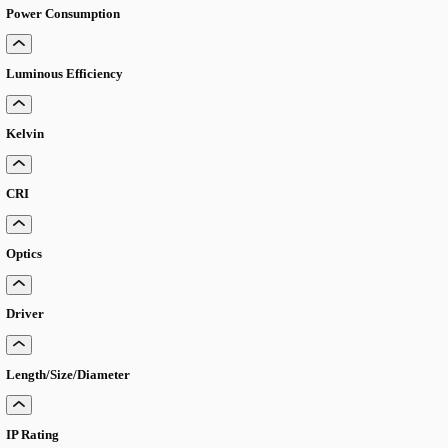
LANGUAGE
English
Serbian
German
Swedish
Catalogue
>
Pribor-i-rezervni-delovi
>
Led-optika
LED optika
LED optics for modules
Lumen Output
Power Consumption
Luminous Efficiency
Kelvin