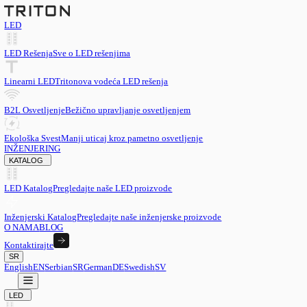
LED
LED Rešenja
Sve o LED rešenjima
Linearni LED
Tritonova vodeća LED rešenja
B2L Osvetljenje
Bežično upravljanje osvetljenjem
Ekološka Svest
Manji uticaj kroz pametno osvetljenje
INŽENJERING
KATALOG
LED Katalog
Pregledajte naše LED proizvode
Inženjerski Katalog
Pregledajte naše inženjerske proizvode
O NAMA
BLOG
Kontaktirajte