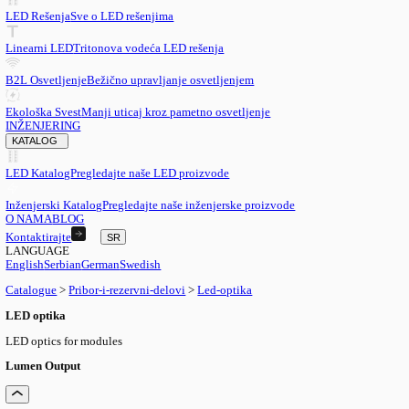
SR
English
EN
Serbian
SR
German
DE
Swedish
SV
LED
LED Rešenja
Sve o LED rešenjima
Linearni LED
Tritonova vodeća LED rešenja
B2L Osvetljenje
Bežično upravljanje osvetljenjem
Ekološka Svest
Manji uticaj kroz pametno osvetljenje
INŽENJERING
KATALOG
LED Katalog
Pregledajte naše LED proizvode
Inženjerski Katalog
Pregledajte naše inženjerske proizvode
O NAMA
BLOG
Kontaktirajte
SR