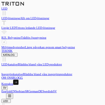
LED
LED-lösningar
Allt om LED-lösningar
Linjär LED
Tritons ledande LED-lösningar
B2L Belysning
Trådlös ljusstyrning
Miljömedvetenhet
Lägre påverkan genom smart belysning
TEKNIK
KATALOG
LED-katalog
Bläddra bland våra LED-produkter
Ingenjörskatalog
Bläddra bland våra ingenjörsprodukter
OM OSS
BLOGG
Kontakta