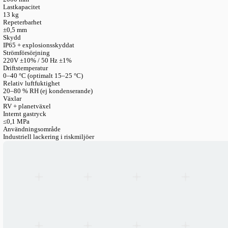
LANGUAGE
English
Serbian
German
Swedish
Engineering Katalog
>
Robotik
>
Sex Axliga Robotar
>
6 Axlig I
Lackeringsrobot BRTIRSE2013F
6-axlig industriell lackeringsrobot BRTI
Antal axlar
6
Räckvidd
2000 mm
Lastkapacitet
13 kg
Repeterbarhet
±0,5 mm
Skydd
IP65 + explosionsskyddat
Strömförsörjning
220V ±10% / 50 Hz ±1%
Driftstemperatur
0–40 °C (optimalt 15–25 °C)
Relativ luftfuktighet
20–80 % RH (ej kondenserande)