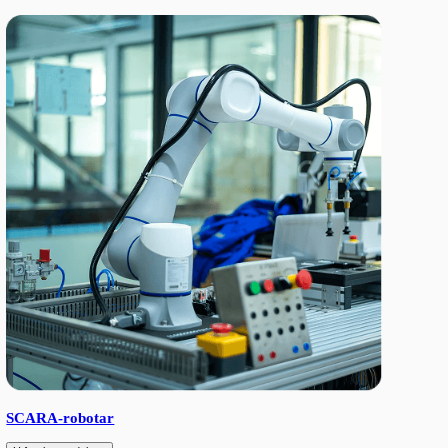
Explosionsskyddad 6-axlig industriell lackeringsrobot, 2000 mm
kg lastkapacitet. IP65-skydd, 220V/50Hz, driftområde 0–40°C, 
repeterbarhet. RV- och planetväxlar, delvis intern kabeldragning,
manöverpanel.
Lägg till i önskelista
Ladda ner produktspecifikation (PDF)
Relaterade produkter