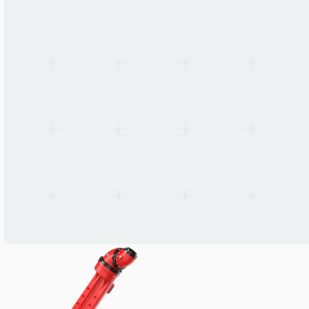
Växlar
RV + planetväxel
Internt gastryck
≤0,1 MPa
Användningsområde
Industriell lackering i riskmiljöer