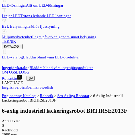
SV
English
EN
Serbian
SR
German
DE
Swedish
SV
LED
LED-lösningar
Allt om LED-lösningar
Linjär LED
Tritons ledande LED-lösningar
B2L Belysning
Trådlös ljusstyrning
Miljömedvetenhet
Lägre påverkan genom smart belysning
TEKNIK
KATALOG
LED-katalog
Bläddra bland våra LED-produkter
Ingenjörskatalog
Bläddra bland våra ingenjörsprodukter
OM OSS
BLOGG
Kontakta
SV