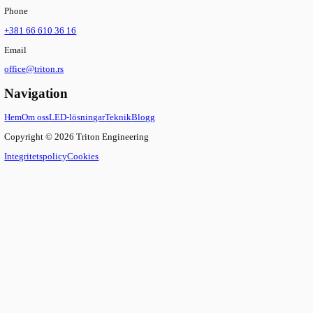
Utforska
Reservdelar
spare parts
TritonLED Sweden AB