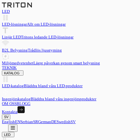
LED
LED-lösningar
Allt om LED-lösningar
Linjär LED
Tritons ledande LED-lösningar
B2L Belysning
Trådlös ljusstyrning
Miljömedvetenhet
Lägre påverkan genom smart belysning
TEKNIK
KATALOG
LED-katalog
Bläddra bland våra LED-produkter
Ingenjörskatalog
Bläddra bland våra ingenjörsprodukter
OM OSS
BLOGG
Kontakta