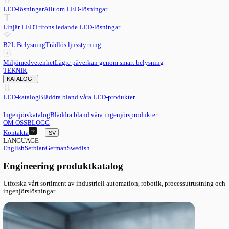
SV
English
EN
Serbian
SR
German
DE
Swedish
SV
LED
LED-lösningar
Allt om LED-lösningar
Linjär LED
Tritons ledande LED-lösningar
B2L Belysning
Trådlös ljusstyrning
Miljömedvetenhet
Lägre påverkan genom smart belysning
TEKNIK
KATALOG
LED-katalog
Bläddra bland våra LED-produkter
Ingenjörskatalog
Bläddra bland våra ingenjörsprodukter
OM OSS
BLOGG
Kontakta
SV