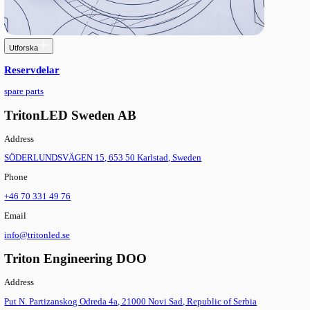
Utforska
Elektronik
Industriell elektronik för rörelsekontroll och automation — st
17/23/34, motordrivare, switchade nätaggregat, styrenheter och ti
CNC, 3D-utskrift, robotik och maskinretrofit.