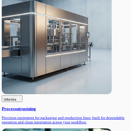
LANGUAGE
English
Serbian
German
Swedish
Engineering produktkatalog
Utforska vårt sortiment av industriell automation, robotik, proce
ingenjörslösningar.