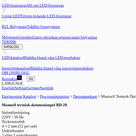
SV
English
EN
Serbian
SR
German
DE
Swedish
SV
LED
LED-lösningar
Allt om LED-lösningar
Linjär LED
Tritons ledande LED-lösningar
B2L Belysning
Trådlös ljusstyrning
Miljömedvetenhet
Lägre påverkan genom smart belysning
TEKNIK
KATALOG
LED-katalog
Bläddra bland våra LED-produkter
Ingenjörskatalog
Bläddra bland våra ingenjörsprodukter
OM OSS
BLOGG
Kontakta
SV