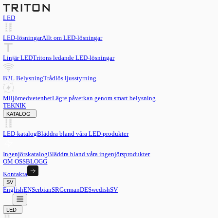
LED
LED-lösningar
Allt om LED-lösningar
Linjär LED
Tritons ledande LED-lösningar
B2L Belysning
Trådlös ljusstyrning
Miljömedvetenhet
Lägre påverkan genom smart belysning
TEKNIK
KATALOG
LED-katalog
Bläddra bland våra LED-produkter
Ingenjörskatalog
Bläddra bland våra ingenjörsprodukter
OM OSS
BLOGG
Kontakta