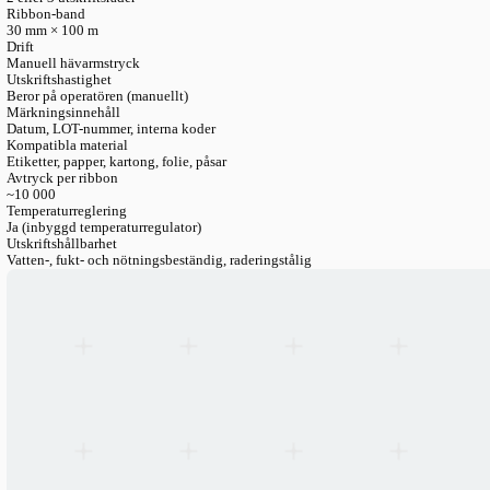
LANGUAGE
English
Serbian
German
Swedish
Engineering Katalog
>
Processutrustning
>
Datummarkare
>
Manu
Manuell termisk datumstämpel RD-20
Strömförsörjning
220V / 50 Hz
Teckenstorlek
4 × 2 mm (12 per rad)
Utskriftsrader
2 eller 3 utskriftsrader
Ribbon-band
30 mm × 100 m
Drift
Manuell hävarmstryck
Utskriftshastighet
Beror på operatören (manuellt)
Märkningsinnehåll
Datum, LOT-nummer, interna koder
Kompatibla material
Etiketter, papper, kartong, folie, påsar
Avtryck per ribbon
~10 000