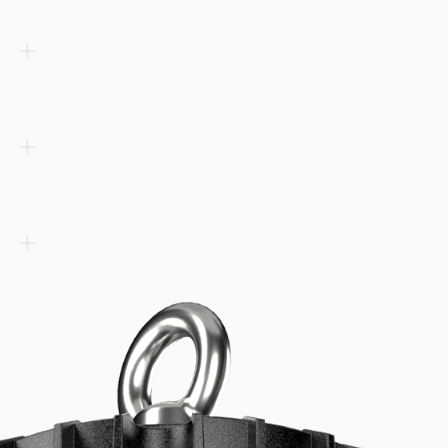
uppvärmda teckenbärare på etiketter, papper, folie och påsar. 2–3