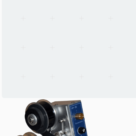
Temperaturreglering
Ja (inbyggd temperaturregulator)
Utskriftshållbarhet
Vatten-, fukt- och nötningsbeständig, raderingstålig