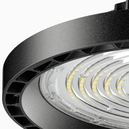
nötningsbeständig.
Lägg till i önskelista
Ladda ner produktspecifikation (PDF)
Relaterade produkter