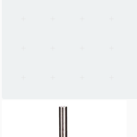
Motorlängd
40 mm
Vikt
0,28 kg