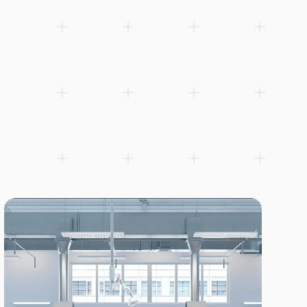
NEMA 17 hybrid bipolär stegmotor, 42×40 mm, märkström 1,68 
3.6 kg·cm. Stegvinkel 1,8°, bipolär 4-tråds. Idealisk för CNC, 3D-u
robotik och precis rörelsekontroll.