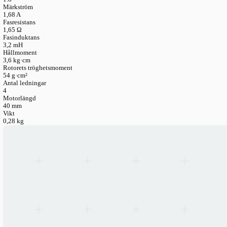
LANGUAGE
English
Serbian
German
Swedish
Engineering Katalog
>
Elektronik
>
Stegmotorer
>
Stegmotor N
Mm 3.6 Kg·cm
Stegmotor NEMA 17 42×40 mm 3.6 kg·cm
Ramstorlek
NEMA 17 (42 × 42 mm)
Stegvinkel
1.8°
Märkström
1,68 A
Fasresistans
1,65 Ω
Fasinduktans
3,2 mH
Hållmoment
3,6 kg·cm
Rotorets tröghetsmoment
54 g·cm²
Antal ledningar
4