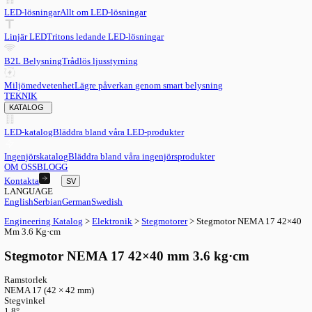
SV
English
EN
Serbian
SR
German
DE
Swedish
SV
LED
LED-lösningar
Allt om LED-lösningar
Linjär LED
Tritons ledande LED-lösningar
B2L Belysning
Trådlös ljusstyrning
Miljömedvetenhet
Lägre påverkan genom smart belysning
TEKNIK
KATALOG
LED-katalog
Bläddra bland våra LED-produkter
Ingenjörskatalog
Bläddra bland våra ingenjörsprodukter
OM OSS
BLOGG
Kontakta
SV