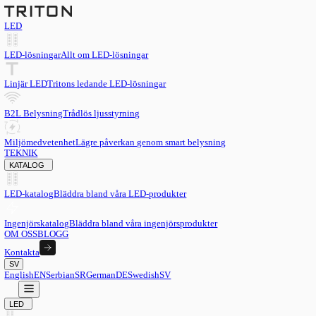
LED
LED-lösningar
Allt om LED-lösningar
Linjär LED
Tritons ledande LED-lösningar
B2L Belysning
Trådlös ljusstyrning
Miljömedvetenhet
Lägre påverkan genom smart belysning
TEKNIK
KATALOG
LED-katalog
Bläddra bland våra LED-produkter
Ingenjörskatalog
Bläddra bland våra ingenjörsprodukter
OM OSS
BLOGG
Kontakta