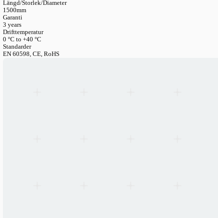
LANGUAGE
English
Serbian
German
Swedish
Katalog
>
Tillbehor Och Reservdelar
>
Linjara Monteringsfasten
Monteringssatser — Universella För Lito40 & SMP60
Linjära monteringssatser — Universella fö
SMP60
Artikelnummer
LIN-CANOPY-3PIN
Längd/Storlek/Diameter
1500mm
Garanti
3 years
Drifttemperatur
0 °C to +40 °C
Standarder
EN 60598, CE, RoHS