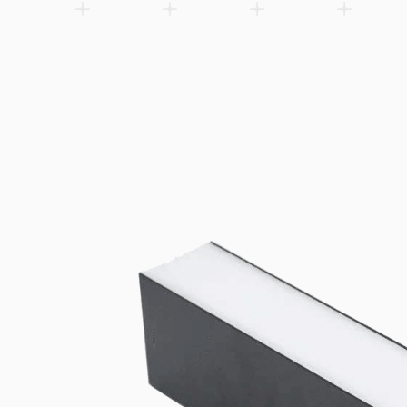
Universellt monterings- och strömmatningstillbehör kompatibel
och SMP60 linjearmaturer. 3- och 5-poliga ändkåpor ger ström oc
montering.
Lägg till i önskelistan
Related products
Spare parts
Accessories
Downloads