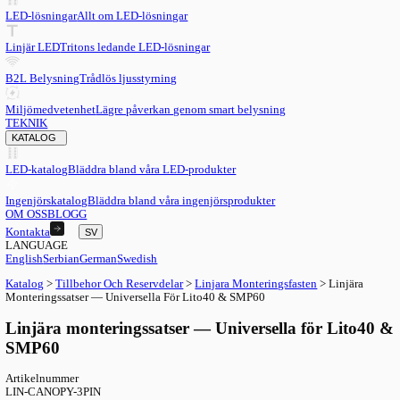
SV
English
EN
Serbian
SR
German
DE
Swedish
SV
LED
LED-lösningar
Allt om LED-lösningar
Linjär LED
Tritons ledande LED-lösningar
B2L Belysning
Trådlös ljusstyrning
Miljömedvetenhet
Lägre påverkan genom smart belysning
TEKNIK
KATALOG
LED-katalog
Bläddra bland våra LED-produkter
Ingenjörskatalog
Bläddra bland våra ingenjörsprodukter
OM OSS
BLOGG
Kontakta
SV