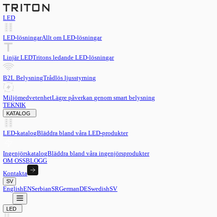
LED
LED-lösningar
Allt om LED-lösningar
Linjär LED
Tritons ledande LED-lösningar
B2L Belysning
Trådlös ljusstyrning
Miljömedvetenhet
Lägre påverkan genom smart belysning
TEKNIK
KATALOG
LED-katalog
Bläddra bland våra LED-produkter
Ingenjörskatalog
Bläddra bland våra ingenjörsprodukter
OM OSS
BLOGG
Kontakta