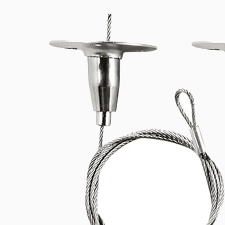
Vossloh-Schwabe elektronisk LED-nödenhet med litiumjärnfosfat-
Lägg till i önskelistan
Related products
Spare parts
Accessories
Downloads