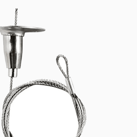
batterier (LiFePO4). 1h eller 3h nominell nöddrift. Kompakt M66