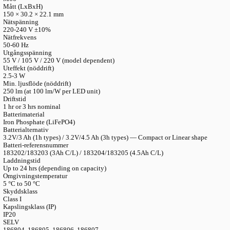
LANGUAGE
English
Serbian
German
Swedish
Katalog
>
Tillbehor Och Reservdelar
>
Led Reservdelar
>
Nödbel
Nödbelysning Basic — LED-nödenhet
Artikelnummer (1h)
186804 (EMCc 60.006, 55V) / 186806 (EMCc 60.008, 105V) / 
Artikelnummer (3h)
186805 (EMCc 180.007, 55V) / 186807 (EMCc 180.009, 105V) 
Hölje
M66
Mått (LxBxH)
150 × 30.2 × 22.1 mm
Nätspänning
220-240 V ±10%
Nätfrekvens
50-60 Hz
Utgångsspänning
55 V / 105 V / 220 V (model dependent)
Uteffekt (nöddrift)
2.5-3 W
Min. ljusflöde (nöddrift)
250 lm (at 100 lm/W per LED unit)