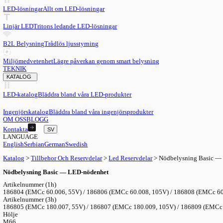
SV
English
EN
Serbian
SR
German
DE
Swedish
SV
LED
LED-lösningar
Allt om LED-lösningar
Linjär LED
Tritons ledande LED-lösningar
B2L Belysning
Trådlös ljusstyrning
Miljömedvetenhet
Lägre påverkan genom smart belysning
TEKNIK
KATALOG
LED-katalog
Bläddra bland våra LED-produkter
Ingenjörskatalog
Bläddra bland våra ingenjörsprodukter
OM OSS
BLOGG
Kontakta
SV