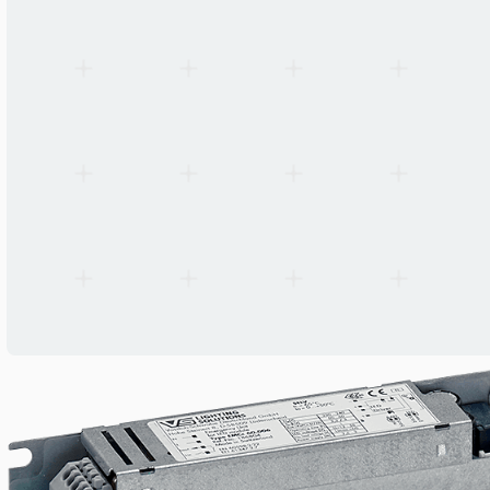
EN 60598-2-22, EN 61347-2-7, EN 62384
Status-LED
Green steady (charged) / Green blink (regenerating) / Off (fault)
Förpackningsenhet
50 pcs per box, 56 boxes per pallet
Garanti
5 years
Tillverkare
Vossloh-Schwabe Deutschland GmbH
Ursprung
Germany