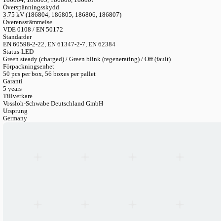
Driftstid
1 hr or 3 hrs nominal
Batterimaterial
Iron Phosphate (LiFePO4)
Batterialternativ
3.2V/3 Ah (1h types) / 3.2V/4.5 Ah (3h types) — Compact or Lin
Batteri-referensnummer
183202/183203 (3Ah C/L) / 183204/183205 (4.5Ah C/L)
Laddningstid
Up to 24 hrs (depending on capacity)
Omgivningstemperatur
5 °C to 50 °C
Skyddsklass
Class I
Kapslingsklass (IP)
IP20
SELV
186804, 186805, 186806, 186807
Överspänningsskydd
3.75 kV (186804, 186805, 186806, 186807)
Överensstämmelse
VDE 0108 / EN 50172
Standarder