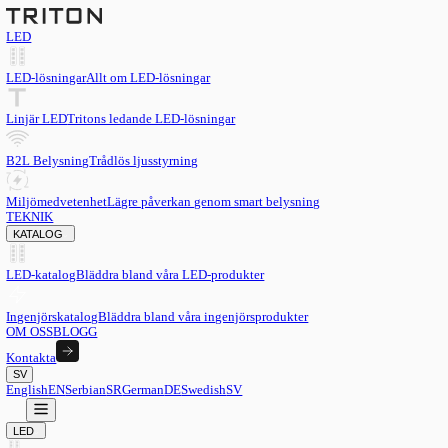
LED
LED-lösningar
Allt om LED-lösningar
Linjär LED
Tritons ledande LED-lösningar
B2L Belysning
Trådlös ljusstyrning
Miljömedvetenhet
Lägre påverkan genom smart belysning
TEKNIK
KATALOG
LED-katalog
Bläddra bland våra LED-produkter
Ingenjörskatalog
Bläddra bland våra ingenjörsprodukter
OM OSS
BLOGG
Kontakta