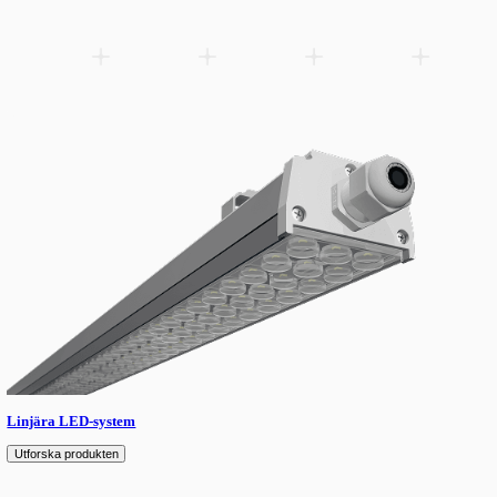
ATEX-certifierade explosionssäkra och korrosionsbeständiga LED
Lägg till i önskelistan
Related products
Spare parts
Accessories
Downloads