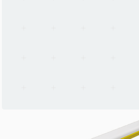
Garanti
3 years (ATEX-certified components)
Drifttemperatur
-40 °C to +55 °C
Standarder
ATEX 2014/34/EU, IECEx, EN 60079-0, EN 60079-1, EN 60079