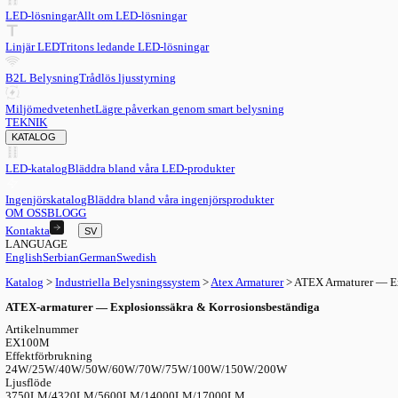
SV
English
EN
Serbian
SR
German
DE
Swedish
SV
LED
LED-lösningar
Allt om LED-lösningar
Linjär LED
Tritons ledande LED-lösningar
B2L Belysning
Trådlös ljusstyrning
Miljömedvetenhet
Lägre påverkan genom smart belysning
TEKNIK
KATALOG
LED-katalog
Bläddra bland våra LED-produkter
Ingenjörskatalog
Bläddra bland våra ingenjörsprodukter
OM OSS
BLOGG
Kontakta
SV