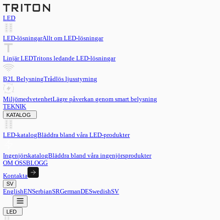
LED
LED-lösningar
Allt om LED-lösningar
Linjär LED
Tritons ledande LED-lösningar
B2L Belysning
Trådlös ljusstyrning
Miljömedvetenhet
Lägre påverkan genom smart belysning
TEKNIK
KATALOG
LED-katalog
Bläddra bland våra LED-produkter
Ingenjörskatalog
Bläddra bland våra ingenjörsprodukter
OM OSS
BLOGG
Kontakta