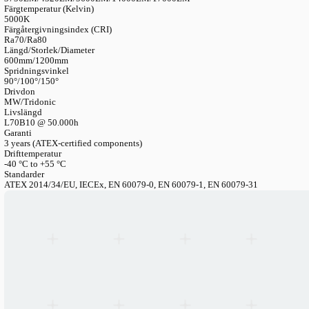
LANGUAGE
English
Serbian
German
Swedish
Katalog
>
Industriella Belysningssystem
>
Atex Armaturer
>
ATEX
ATEX-armaturer — Explosionssäkra & Korrosionsbeständig
Artikelnummer
EX100M
Effektförbrukning
24W/25W/40W/50W/60W/70W/75W/100W/150W/200W
Ljusflöde
3750LM/4320LM/5600LM/14000LM/17000LM
Färgtemperatur (Kelvin)
5000K
Färgåtergivningsindex (CRI)
Ra70/Ra80
Längd/Storlek/Diameter
600mm/1200mm
Spridningsvinkel
90°/100°/150°
Drivdon
MW/Tridonic
Livslängd
L70B10 @ 50.000h