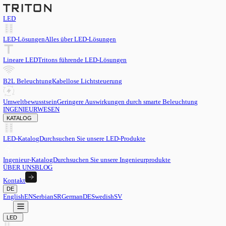
LED
LED-Lösungen
Alles über LED-Lösungen
Lineare LED
Tritons führende LED-Lösungen
B2L Beleuchtung
Kabellose Lichtsteuerung
Umweltbewusstsein
Geringere Auswirkungen durch smarte Beleu
INGENIEURWESEN
KATALOG
LED-Katalog
Durchsuchen Sie unsere LED-Produkte
Ingenieur-Katalog
Durchsuchen Sie unsere Ingenieurprodukte
ÜBER UNS
BLOG
Kontakt