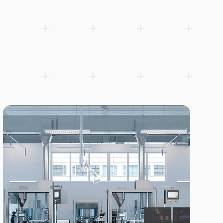
NEMA 17 Hybrid-Bipolar-Schrittmotor, 42×34 mm, Nennstrom 1,33
Zur Wunschliste hinzufügen
Produktblatt herunterladen (PDF)
Ähnliche Produkte