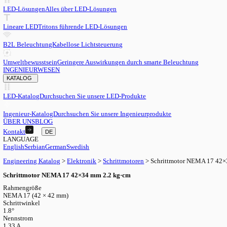
DE
English
EN
Serbian
SR
German
DE
Swedish
SV
LED
LED-Lösungen
Alles über LED-Lösungen
Lineare LED
Tritons führende LED-Lösungen
B2L Beleuchtung
Kabellose Lichtsteuerung
Umweltbewusstsein
Geringere Auswirkungen durch smarte Beleu
INGENIEURWESEN
KATALOG
LED-Katalog
Durchsuchen Sie unsere LED-Produkte
Ingenieur-Katalog
Durchsuchen Sie unsere Ingenieurprodukte
ÜBER UNS
BLOG
Kontakt
DE