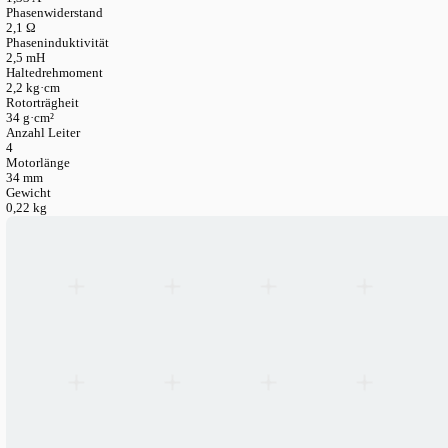
LANGUAGE
English
Serbian
German
Swedish
Engineering Katalog
>
Elektronik
>
Schrittmotoren
>
Schrittmo
Schrittmotor NEMA 17 42×34 mm 2.2 kg·cm
Rahmengröße
NEMA 17 (42 × 42 mm)
Schrittwinkel
1.8°
Nennstrom
1,33 A
Phasenwiderstand
2,1 Ω
Phaseninduktivität
2,5 mH
Haltedrehmoment
2,2 kg·cm
Rotorträgheit
34 g·cm²
Anzahl Leiter
4
Motorlänge
34 mm