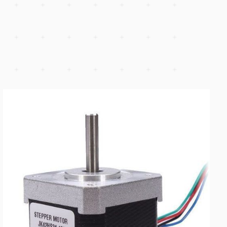
LANGUAGE
English
Serbian
German
Swedish
Engineering catalogue
>
Elektronik
>
Schrittmotoren
Schrittmotoren
Hybrid-Bipolar-Schrittmotoren NEMA 17, 23 und 34 für CNC, 3
Robotik und Präzisionssteuerung. Haltedrehmoment von 2,2 kg·