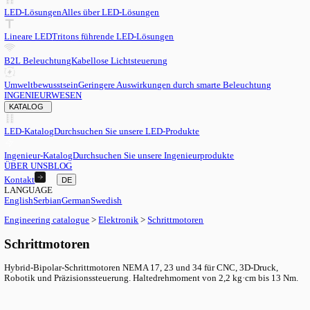
DE
English
EN
Serbian
SR
German
DE
Swedish
SV
LED
LED-Lösungen
Alles über LED-Lösungen
Lineare LED
Tritons führende LED-Lösungen
B2L Beleuchtung
Kabellose Lichtsteuerung
Umweltbewusstsein
Geringere Auswirkungen durch smarte Beleu
INGENIEURWESEN
KATALOG
LED-Katalog
Durchsuchen Sie unsere LED-Produkte
Ingenieur-Katalog
Durchsuchen Sie unsere Ingenieurprodukte
ÜBER UNS
BLOG
Kontakt
DE