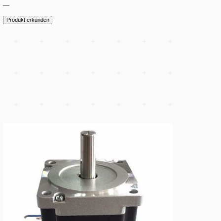
Schrittmotor NEMA 23 57×112 mm 2.8 Nm
—
Produkt erkunden