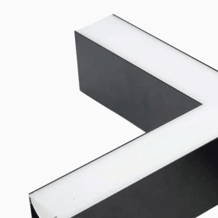
SMP60 Verbinder & Eckstuecke
—
Produkt entdecken