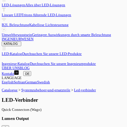
DE
English
EN
Serbian
SR
German
DE
Swedish
SV
LED
LED-Lösungen
Alles über LED-Lösungen
Lineare LED
Tritons führende LED-Lösungen
B2L Beleuchtung
Kabellose Lichtsteuerung
Umweltbewusstsein
Geringere Auswirkungen durch smarte Beleu
INGENIEURWESEN
KATALOG
LED-Katalog
Durchsuchen Sie unsere LED-Produkte
Ingenieur-Katalog
Durchsuchen Sie unsere Ingenieurprodukte
ÜBER UNS
BLOG
Kontakt
DE