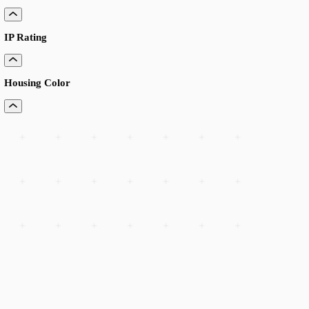
CRI
Optics
Driver
Length/Size/Diameter
IP Rating