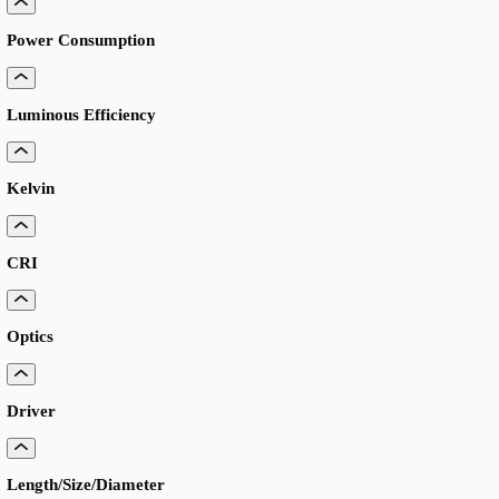
LANGUAGE
English
Serbian
German
Swedish
Catalogue
>
Systemzubehoer-und-ersatzteile
>
Led-verbinder
LED-Verbinder
Quick Connectors (Wago)
Lumen Output
Power Consumption
Luminous Efficiency
Kelvin