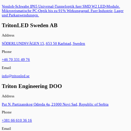
LED Line SMD Comfort-B 3R Gen. 3
LED Line SMD Comfort-B 3R Gen. 3
Vossloh-Schwabe LED-Einbaumodul (493x49x6,4mm) zur Leuch
Integration. Bis zu 209 lm/W Effizienz, 6 Betriebsstromoptione
und 6 Lichtfarben (2700-6500K).
LED-Optiken
Alle Produkte anzeigen