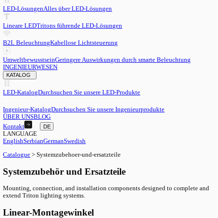
DE
English
EN
Serbian
SR
German
DE
Swedish
SV
LED
LED-Lösungen
Alles über LED-Lösungen
Lineare LED
Tritons führende LED-Lösungen
B2L Beleuchtung
Kabellose Lichtsteuerung
Umweltbewusstsein
Geringere Auswirkungen durch smarte Beleu
INGENIEURWESEN
KATALOG
LED-Katalog
Durchsuchen Sie unsere LED-Produkte
Ingenieur-Katalog
Durchsuchen Sie unsere Ingenieurprodukte
ÜBER UNS
BLOG
Kontakt
DE