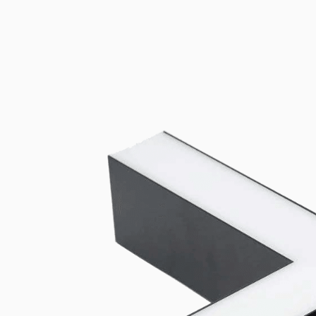
Linear-Montagesets — Universal fuer Lito40 & SMP
Universal-Montage- und Stromversorgungszubehoer kompatibel 
und SMP60-Linearleuchten. 3- und 5-polige Endkappen-Sets bie
Stromzufuhr und strukturelle Montage.
LED-Verbinder
Alle Produkte anzeigen