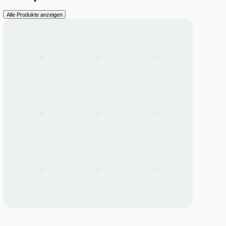
LED Line SMD W2 Comfort Gen. 2
LED Line SMD W2 Comfort Gen. 2
Vossloh-Schwabe kompakte LED-Einbaumodule in 5 Laengen
(70/140/280/500/560mm) fuer Buero, Retail, Moebel und T5/T8-R
zu 195 lm/W Effizienz.