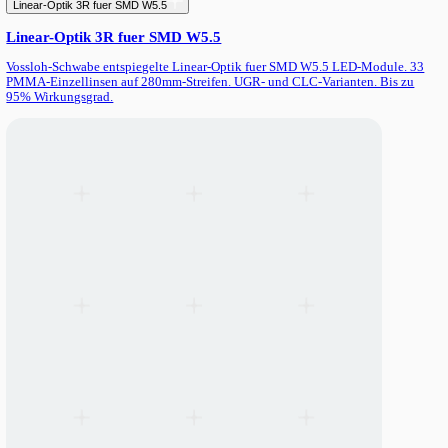
Vossloh-Schwabe LED-Einbaumodule in 2 Laengen (280mm / 56
Buero, Retail und T5/T8-Retrofit. Bis zu 204 lm/W Effizienz mit
Betriebsstromoptionen (150-700mA).