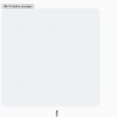
LANGUAGE
English
Serbian
German
Swedish
Catalogue
>
Systemzubehoer-und-ersatzteile
Systemzubehör und Ersatzteile
Mounting, connection, and installation components designed to
extend Triton lighting systems.
Linear-Montagewinkel
Alle Produkte anzeigen