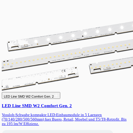
Notlicht-Umruestsatz — LiFePO4-Batterie