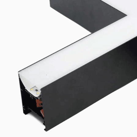
Lito40 Verbinder & Eckstuecke
Lito40 Verbinder & Eckstuecke
Geometrieverbinder fuer die Lito40-Linearleuchte — ermoeglicht
T-Form (3-Wege) und X-Form (4-Wege-Kreuz) ohne Sonderanfert
Werkzeuglose Plug-in-Montage.