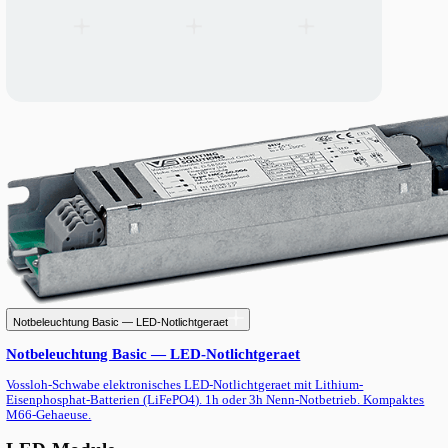
Notbeleuchtung Smart DALI2 — LED-Notlichtgeraet
Notbeleuchtung Smart DALI2 — LED-Notlichtgeraet
Vossloh-Schwabe DALI2-Notlichtgeraet mit Selbstdiagnose (EN
Lithium-Eisenphosphat-Batterien. 1h oder 3h Notbetrieb. K67-G
(177×30×21mm).