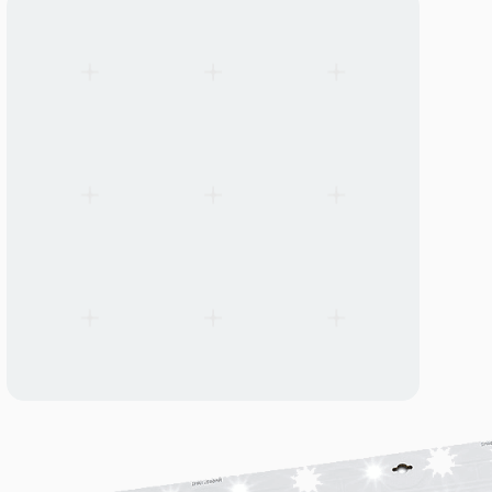
Notlicht-Umruestsatz — LiFePO4-Batterie
Autonomer LiFePO4-Batterie-Notlichtsatz — wandelt kompatib
Leuchten bei Netzausfall in den Notbetrieb. 6,4V 3200mAh LiF
versorgt die Leuchte.