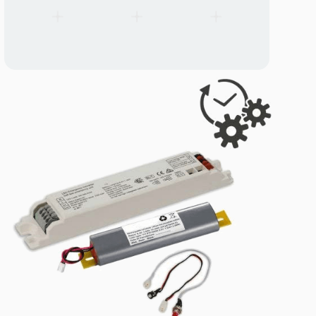
SMP60 Verbinder & Eckstuecke
SMP60 Verbinder & Eckstuecke
Geometrieverbinder fuer die SMP60-Linearleuchtenfamilie — erm
und X-Konfigurationen. Plug-in-Komfort wie Lito40-Verbinder, m
passend zum breiteren SMP60-Koerper. Werkzeuglos.
Ersatzteile
Alle Produkte anzeigen