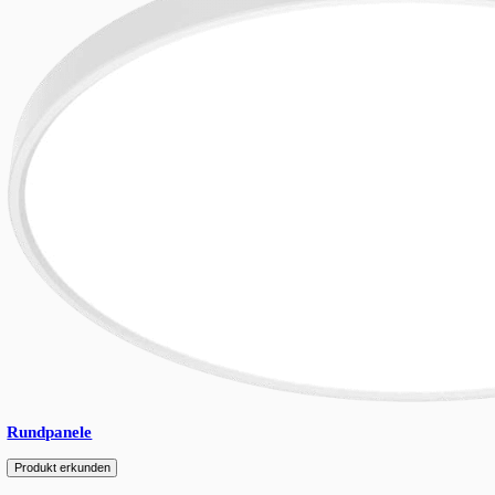
Backlit-LED-Panel fuer Buero-, Bildungs- und Gesundheitsinne
UGR<19 Blendschutzoptik fuer visuellen Komfort in Bildschir
effizient.
Zur Wunschliste hinzufügen
Related products
Spare parts
Accessories
Downloads