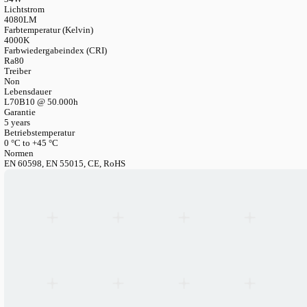
LANGUAGE
English
Serbian
German
Swedish
Katalog
>
Gewerbliche Beleuchtungssysteme
>
Quadratpanele
>
Panel — UGR<19, 120 Lm/W
LED-Backlit-Panel — UGR<19, 120 lm/W
Artikelnummer
PH034TE14E-SL-4KD110
Leistungsaufnahme
34W
Lichtstrom
4080LM
Farbtemperatur (Kelvin)
4000K
Farbwiedergabeindex (CRI)
Ra80
Treiber
Non
Lebensdauer
L70B10 @ 50.000h
Garantie
5 years