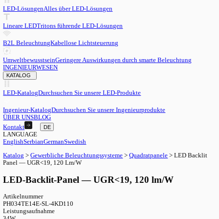
DE
English
EN
Serbian
SR
German
DE
Swedish
SV
LED
LED-Lösungen
Alles über LED-Lösungen
Lineare LED
Tritons führende LED-Lösungen
B2L Beleuchtung
Kabellose Lichtsteuerung
Umweltbewusstsein
Geringere Auswirkungen durch smarte Beleu
INGENIEURWESEN
KATALOG
LED-Katalog
Durchsuchen Sie unsere LED-Produkte
Ingenieur-Katalog
Durchsuchen Sie unsere Ingenieurprodukte
ÜBER UNS
BLOG
Kontakt
DE