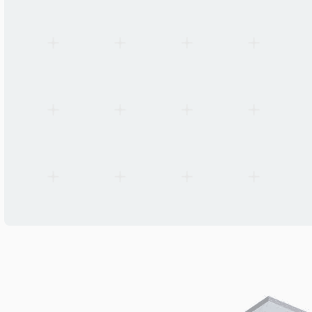
Betriebstemperatur
0 °C to +45 °C
Normen
EN 60598, EN 55015, CE, RoHS