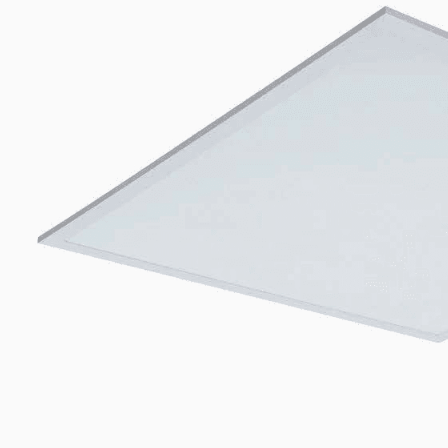
LED-Backlit-Panel — UGR<19, 120 lm/W
—
Produkt entdecken