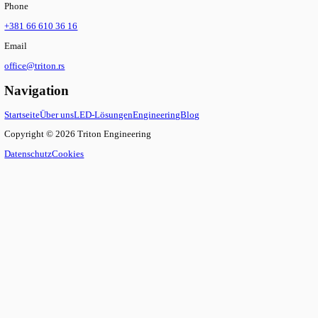
LED-Backlit-Panel — UGR<19, 160 lm/W, Leistungsv
—