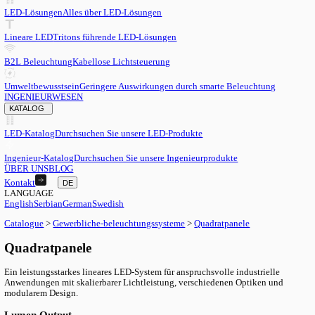
DE
English
EN
Serbian
SR
German
DE
Swedish
SV
LED
LED-Lösungen
Alles über LED-Lösungen
Lineare LED
Tritons führende LED-Lösungen
B2L Beleuchtung
Kabellose Lichtsteuerung
Umweltbewusstsein
Geringere Auswirkungen durch smarte Beleu
INGENIEURWESEN
KATALOG
LED-Katalog
Durchsuchen Sie unsere LED-Produkte
Ingenieur-Katalog
Durchsuchen Sie unsere Ingenieurprodukte
ÜBER UNS
BLOG
Kontakt
DE