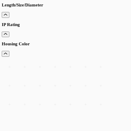
Kelvin
CRI
Optics
Driver
Length/Size/Diameter
IP Rating