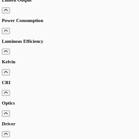
LANGUAGE
English
Serbian
German
Swedish
Catalogue
>
Gewerbliche-beleuchtungssysteme
>
Quadratpanele
Quadratpanele
Ein leistungsstarkes lineares LED-System für anspruchsvolle indu
Anwendungen mit skalierbarer Lichtleistung, verschiedenen Opt
modularem Design.
Lumen Output
Power Consumption
Luminous Efficiency