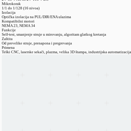
LANGUAGE
English
Serbian
German
Swedish
Inženjerski Katalog
>
Elektronika
>
Drajveri
>
Drajver Step Mo
Drajver step motora DM860H 7,2A NEMA 23/34
Tip drajvera
Dvofazni digitalni bipolarni (visokonaponski)
Izlazna struja
2,4–7,2 A peak, 16 podesivih nivoa
Ulazni napon
24–80 V AC ili 24–110 V DC
Mikrokorak
1/1 do 1/128 (16 nivoa)
Izolacija
Optička izolacija na PUL/DIR/ENA ulazima
Kompatibilni motori
NEMA 23, NEMA 34
Funkcije
Self-test, smanjenje struje u mirovanju, algoritam glatkog kretanj
Zaštita
Od prevelike struje, prenapona i pregrevanja
Primena
Teški CNC, laserske sekači, plazma, velika 3D štampa, industrijs