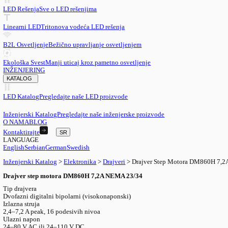
SR
English
EN
Serbian
SR
German
DE
Swedish
SV
LED
LED Rešenja
Sve o LED rešenjima
Linearni LED
Tritonova vodeća LED rešenja
B2L Osvetljenje
Bežično upravljanje osvetljenjem
Ekološka Svest
Manji uticaj kroz pametno osvetljenje
INŽENJERING
KATALOG
LED Katalog
Pregledajte naše LED proizvode
Inženjerski Katalog
Pregledajte naše inženjerske proizvode
O NAMA
BLOG
Kontaktirajte
SR