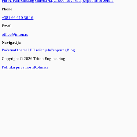
Step motori
Istraži proizvod