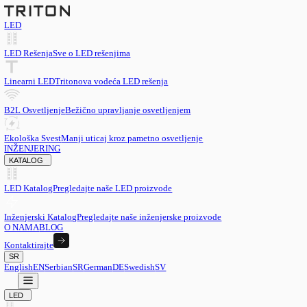
LED
LED Rešenja
Sve o LED rešenjima
Linearni LED
Tritonova vodeća LED rešenja
B2L Osvetljenje
Bežično upravljanje osvetljenjem
Ekološka Svest
Manji uticaj kroz pametno osvetljenje
INŽENJERING
KATALOG
LED Katalog
Pregledajte naše LED proizvode
Inženjerski Katalog
Pregledajte naše inženjerske proizvode
O NAMA
BLOG
Kontaktirajte