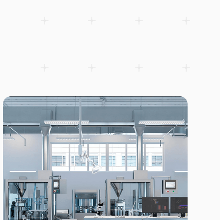
Visokonaponski dvofazni digitalni drajver step motora, do 7,2
sistemima.
Dodaj u listu želja
Preuzmi listu proizvoda (PDF)
Srodni proizvodi