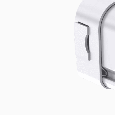
Stubne svetiljke
Istraži proizvod