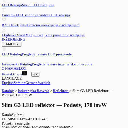
SR
English
EN
Serbian
SR
German
DE
Swedish
SV
LED
LED Rešenja
Sve o LED rešenjima
Linearni LED
Tritonova vodeća LED rešenja
B2L Osvetljenje
Bežično upravljanje osvetljenjem
Ekološka Svest
Manji uticaj kroz pametno osvetljenje
INŽENJERING
KATALOG
LED Katalog
Pregledajte naše LED proizvode
Inženjerski Katalog
Pregledajte naše inženjerske proizvode
O NAMA
BLOG
Kontaktirajte
SR