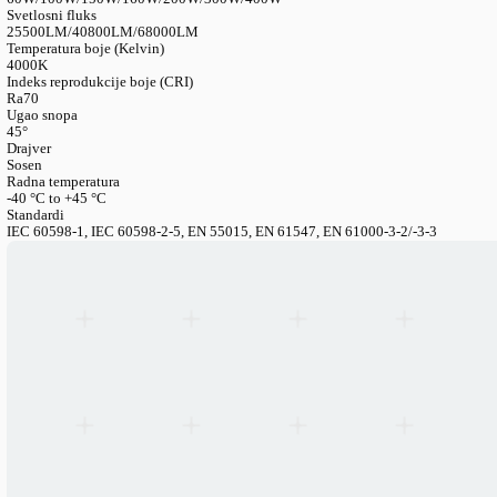
LANGUAGE
English
Serbian
German
Swedish
Katalog
>
Industrijska Rasveta
>
Reflektori
>
Slim G3 LED Refle
Podesiv, 170 Lm/W
Slim G3 LED reflektor — Podesiv, 170 lm
Kataloški broj
FL150SE1H-PW-4KD120x45
Potrošnja energije
60W/100W/150W/160W/200W/300W/400W
Svetlosni fluks
25500LM/40800LM/68000LM
Temperatura boje (Kelvin)
4000K
Indeks reprodukcije boje (CRI)
Ra70
Ugao snopa
45°
Drajver
Sosen
Radna temperatura
-40 °C to +45 °C