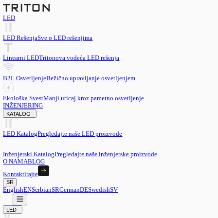
LED
LED Rešenja
Sve o LED rešenjima
Linearni LED
Tritonova vodeća LED rešenja
B2L Osvetljenje
Bežično upravljanje osvetljenjem
Ekološka Svest
Manji uticaj kroz pametno osvetljenje
INŽENJERING
KATALOG
LED Katalog
Pregledajte naše LED proizvode
Inženjerski Katalog
Pregledajte naše inženjerske proizvode
O NAMA
BLOG
Kontaktirajte