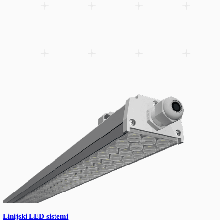
Slim G3 reflektor sa DIP prekidačima za podešavanje snage — j
pokriva četiri snage (100/80/60/40%), pojednostavljuje magaci
kalibraciju na licu mesta.