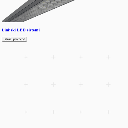
Recon LED reflektor kombinuje Philips LED diode i precizne op
izdržljivom aluminijumskom kućištu — efikasno i ravnomerno o
fasada, vrtova i reklamnih površina. IP66.
Dodaj u listu želja
Related products
Spare parts
Accessories
Downloads