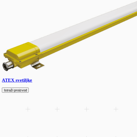
Ulična rasveta
Istraži proizvod