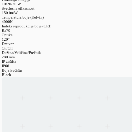
LANGUAGE
English
Serbian
German
Swedish
Katalog
>
Industrijska Rasveta
>
Reflektori
>
Recon LED Reflekt
Recon LED reflektor (IP66)
Kataloški broj
FL0XXRECH-PD
Svetlosni fluks
1500/3000/4500 lm
Potrošnja energije
10/20/30 W
Svetlosna efikasnost
150 lm/W
Temperatura boje (Kelvin)
4000K
Indeks reprodukcije boje (CRI)
Ra70
Optika
120°
Drajver
On/Off
Dužina/Veličina/Prečnik