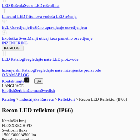
SR
English
EN
Serbian
SR
German
DE
Swedish
SV
LED
LED Rešenja
Sve o LED rešenjima
Linearni LED
Tritonova vodeća LED rešenja
B2L Osvetljenje
Bežično upravljanje osvetljenjem
Ekološka Svest
Manji uticaj kroz pametno osvetljenje
INŽENJERING
KATALOG
LED Katalog
Pregledajte naše LED proizvode
Inženjerski Katalog
Pregledajte naše inženjerske proizvode
O NAMA
BLOG
Kontaktirajte
SR