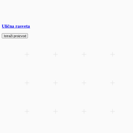
UFO industrijske svetiljke
Istraži proizvod