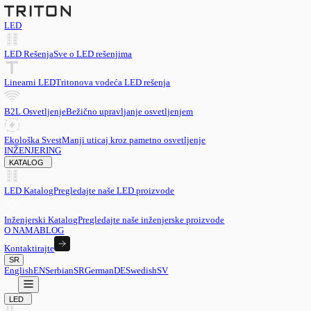
LED
LED Rešenja
Sve o LED rešenjima
Linearni LED
Tritonova vodeća LED rešenja
B2L Osvetljenje
Bežično upravljanje osvetljenjem
Ekološka Svest
Manji uticaj kroz pametno osvetljenje
INŽENJERING
KATALOG
LED Katalog
Pregledajte naše LED proizvode
Inženjerski Katalog
Pregledajte naše inženjerske proizvode
O NAMA
BLOG
Kontaktirajte