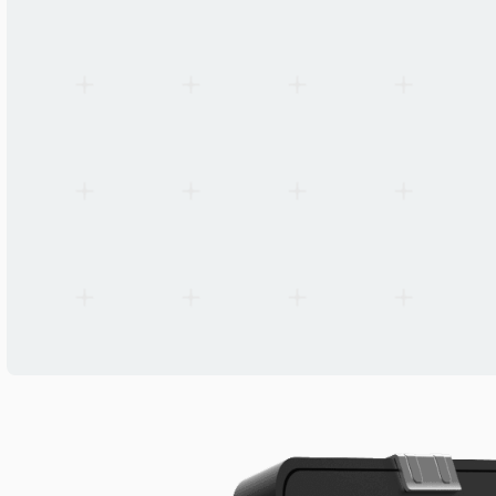
280 mm
IP zaštita
IP66
Boja kućišta
Black