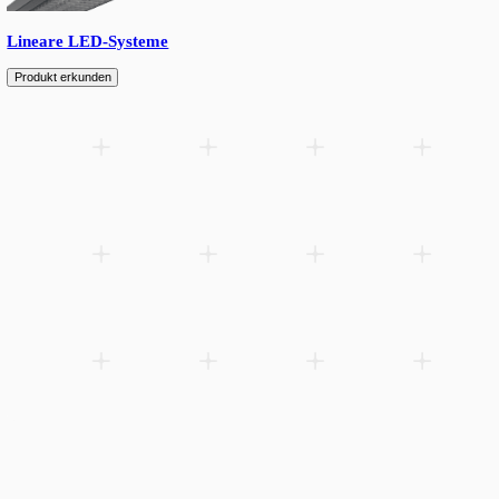
Lineare Hallenstrahler-Loesungen — Hemera-Serie fuer Industrie
Lagerhallen.
Zur Wunschliste hinzufügen
Related products
Spare parts
Accessories
Downloads