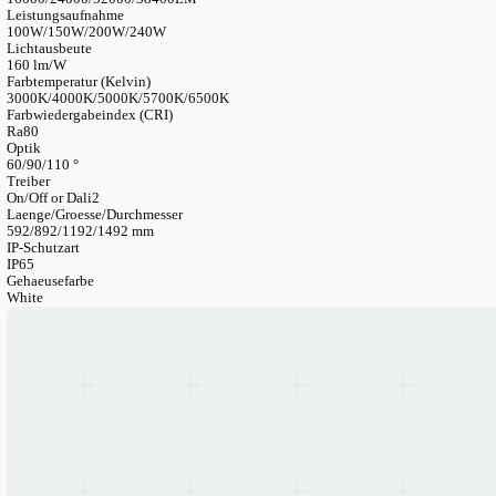
LANGUAGE
English
Serbian
German
Swedish
Katalog
>
Industrielle Beleuchtungssysteme
>
Ufo Hallenstrahler
Linear Hallenstrahler
Hemera Linear-Hallenstrahler
Artikelnummer
HBXXXHE2I-PY
Lichtstrom
16000/24000/32000/38400LM
Leistungsaufnahme
100W/150W/200W/240W
Lichtausbeute
160 lm/W
Farbtemperatur (Kelvin)
3000K/4000K/5000K/5700K/6500K
Farbwiedergabeindex (CRI)
Ra80
Optik
60/90/110 °
Treiber
On/Off or Dali2