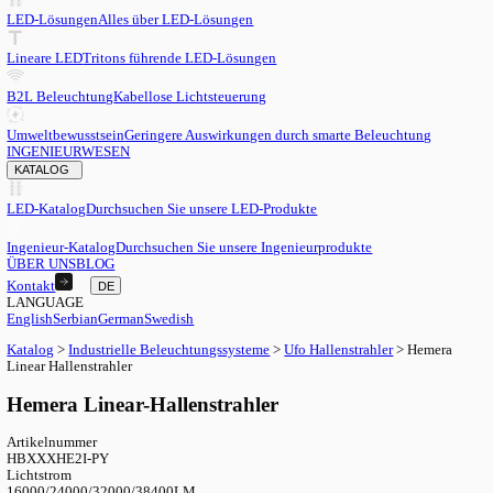
DE
English
EN
Serbian
SR
German
DE
Swedish
SV
LED
LED-Lösungen
Alles über LED-Lösungen
Lineare LED
Tritons führende LED-Lösungen
B2L Beleuchtung
Kabellose Lichtsteuerung
Umweltbewusstsein
Geringere Auswirkungen durch smarte Beleu
INGENIEURWESEN
KATALOG
LED-Katalog
Durchsuchen Sie unsere LED-Produkte
Ingenieur-Katalog
Durchsuchen Sie unsere Ingenieurprodukte
ÜBER UNS
BLOG
Kontakt
DE