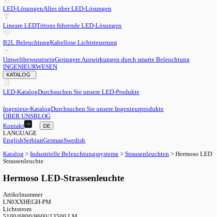
DE
English
EN
Serbian
SR
German
DE
Swedish
SV
LED
LED-Lösungen
Alles über LED-Lösungen
Lineare LED
Tritons führende LED-Lösungen
B2L Beleuchtung
Kabellose Lichtsteuerung
Umweltbewusstsein
Geringere Auswirkungen durch smarte Beleu
INGENIEURWESEN
KATALOG
LED-Katalog
Durchsuchen Sie unsere LED-Produkte
Ingenieur-Katalog
Durchsuchen Sie unsere Ingenieurprodukte
ÜBER UNS
BLOG
Kontakt
DE