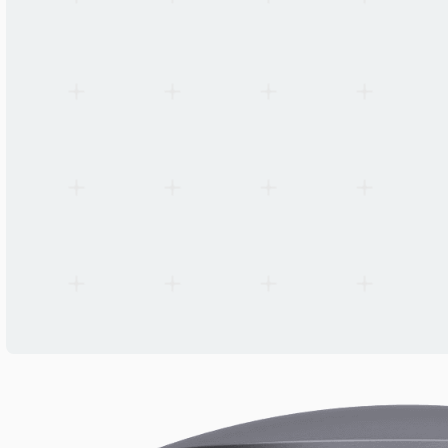
Laenge/Groesse/Durchmesser
422 mm
IP-Schutzart
IP66
Gehaeusefarbe
Black