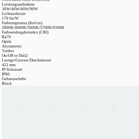
LANGUAGE
English
Serbian
German
Swedish
Katalog
>
Industrielle Beleuchtungssysteme
>
Strassenleuchten
Strassenleuchte
Hermoso LED-Strassenleuchte
Artikelnummer
LN0XXHEGH-PM
Lichtstrom
5100/6800/9600/13500 LM
Leistungsaufnahme
30W/40W/60W/90W
Lichtausbeute
170 lm/W
Farbtemperatur (Kelvin)
3000K/4000K/5000K/5700K/6500K
Farbwiedergabeindex (CRI)
Ra70
Optik
Asymmetric
Treiber
On/Off or Dali2